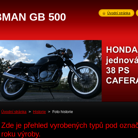
MAN GB 500
Úvodní stránka
Úvodní stránka
>
Historie
>
Foto historie
Zde je přehled vyrobených typů pod oz
roku výroby.