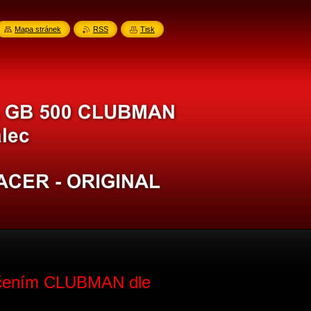
Mapa stránek
RSS
Tisk
načením CLUBMAN dle