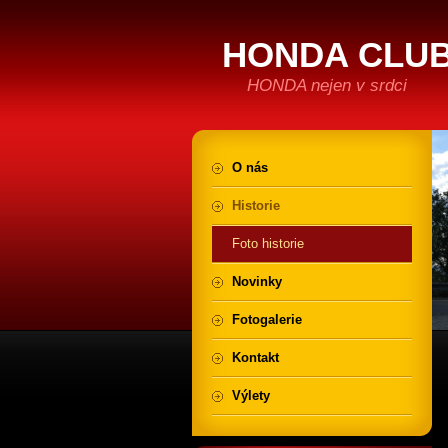
HONDA CLUB
HONDA nejen v srdci
O nás
Historie
Foto historie
Novinky
Fotogalerie
Kontakt
Výlety