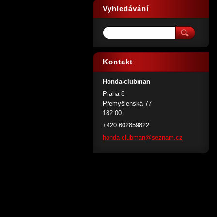
Vyhledávání
Kontakt
Honda-clubman
Praha 8
Přemyšlenská 77
182 00
+420.602859822
honda-cl
ubman@se
znam.cz