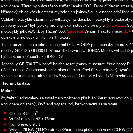
vzduchovým filtrem a karburátorem, jsou výfukové spaliny ještě ve výfuko
vzduchem. Tímto bylo dosaženo snížení emisí CO2. Tento přídavný směsný
Německý trh do všech ostatní čtyřtaktních jednoválců a v neposlední řadě 
Vzhled motocyklu Clubman se odkazuje na klasické motocykly z padesátých
„shrbený posaz“ byl typický pro anglické motocykly ve stylu
Cafe Racer
. Sv
motocykly jako AJS „Boy Racer“ 350,
Velocette
Venom Thruxton nebo
BSA
G
objevuje u motocyklu Triumph Thruxton.
Tento konzept klasického desingu nabízela HONDA pro japonský trh na začát
modely GB250 a GB400TT. V roce 1985 vyrobila HONDA Motors výhradně pr
byl nabízen v přepočtu za 6.400 DM.
Japonský GB 500 TT v barvě bordeaux rot (candy musenrot, číslo barvy R-
nádrž a oproti Clubmanovi navíc hlavní stojan. Chyběl zde přídavný systém 
stejně jak technicky tak vzhledově vypadající motorky bylo do Německa do
T
echnická data
Motor
čtyřtaktní jednoválec- se systémem zpětného přisávání čerstvého vzduchu, 
vzduchem chlazený, čtyřventilový rozvod, bezkontaktní zapalování
3
Obsah: 498 cm
Vrtání a zdvih: 92 x 75mm
Komprese: 8,9 : 1
Výkon: 28 KW (38 PS) při 7.500/min. nebo přiškrcená verze 20 KW (27