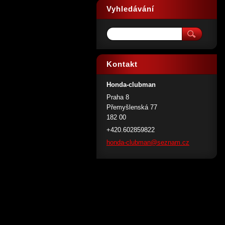
Vyhledávání
Kontakt
Honda-clubman
Praha 8
Přemyšlenská 77
182 00
+420.602859822
honda-cl
ubman@se
znam.cz