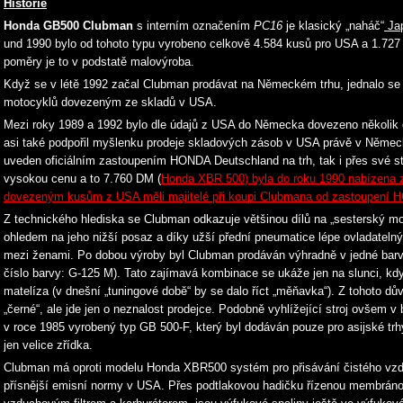
Historie
Honda GB500 Clubman
s interním označením
PC16
je klasický „naháč“
Jap
und 1990 bylo od tohoto typu vyrobeno celkově 4.584 kusů pro USA a 1.727
poměry je to v podstatě malovýroba.
Když se v létě 1992 začal Clubman prodávat na Německém trhu, jednalo se o
motocyklů dovezeným ze skladů v USA.
Mezi roky 1989 a 1992 bylo dle údajů z USA do Německa dovezeno několik 
asi také podpořil myšlenku prodeje skladových zásob v USA právě v Němec
uveden oficiálním zastoupením HONDA Deutschland na trh, tak i přes své s
vysokou cenu a to 7.760 DM (
Honda XBR 500
) byla do roku 1990 nabízena 
dovezeným kusům z USA měli majitelé při koupi Clubmana od zastoupení 
Z technického hlediska se Clubman odkazuje většinou dílů na „sesterský 
ohledem na jeho nižší posaz a díky užší přední pneumatice lépe ovladateln
mezi ženami. Po dobou výroby byl Clubman prodáván výhradně v jedné barv
číslo barvy: G-125 M). Tato zajímavá kombinace se ukáže jen na slunci, kd
matelíza (v dnešní „tuningové době“ by se dalo říct „měňavka“). Z tohoto 
„černé“, ale jde jen o neznalost prodejce. Podobně vyhlížející stroj ovšem
v roce 1985 vyrobený typ GB 500-F, který byl dodáván pouze pro asijské tr
jen velice zřídka.
Clubman má oproti modelu Honda XBR500 systém pro přisávání čistého vzdu
přísnější emisní normy v USA. Přes podtlakovou hadičku řízenou membránou