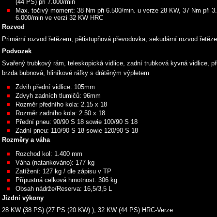
(44 PS) při 7.000/min
Max. točivý moment: 38 Nm při 6.500/min. u verze 28 KW, 37 Nm při 3
6.000/min ve verzi 32 KW HRC
Rozvod
Primární rozvod řetězem, pětistupňová převodovka, sekudární rozvod řetěz
Podvozek
Svařený trubkový rám, teleskopická vidlice, zadní trubková kyvná vidlice, 
brzda bubnová, hliníkové ráfky s drátěným výpletem
Zdvih přední vidlice: 105mm
Zdvyh zadních tlumičů: 96mm
Rozměr předního kola: 2.15 x 18
Rozměr zadního kola: 2.50 x 18
Přední pneu: 90/90 S 18 sowie 100/90 S 18
Zadní pneu: 110/90 S 18 sowie 120/90 S 18
Rozměry a váha
Rozchod kol: 1.400 mm
Váha (natankováno): 177 kg
Zatížení: 127 kg / dle zápisu v TP
Přípustná celková hmotnost: 306 kg
Obsah nádrže/Reserva: 16,5/3,5 L
Jízdní výkony
28 KW (38 PS) (27 PS (20 KW) ); 32 KW (44 PS) HRC-Verze