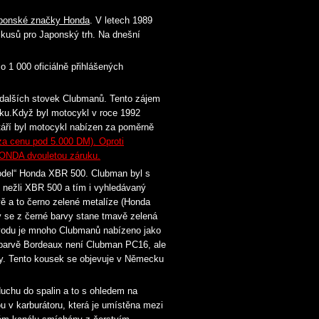
onské značky Honda
. V letech 1989
 kusů pro Japonský trh. Na dnešní
 1 000 oficiálně přihlášených
dalších stovek Clubmanů. Tento zájem
ku.Když byl motocykl v roce 1992
táří byl motocykl nabízen za poměrně
za cenu pod 5.000 DM). Oproti
HONDA dvouletou záruku.
model“ Honda XBR 500. Clubman byl s
ý nežli XBR 500 a tím i vyhledávaný
ě a to černo zelené metalíze (Honda
y se z černé barvy stane tmavě zelená
důvodu je mnoho Clubmanů nabízeno jako
 v barvě Bordeaux není Clubman PC16, ale
hy. Tento kousek se objevuje v Německu
chu do spalin a to s ohledem na
 v karburátoru, která je umístěna mezi