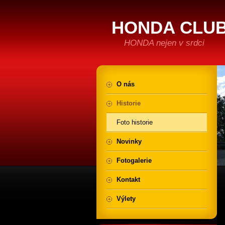
HONDA CLUB
HONDA nejen v srdci
O nás
Historie
Foto historie
Novinky
Fotogalerie
Kontakt
Výlety