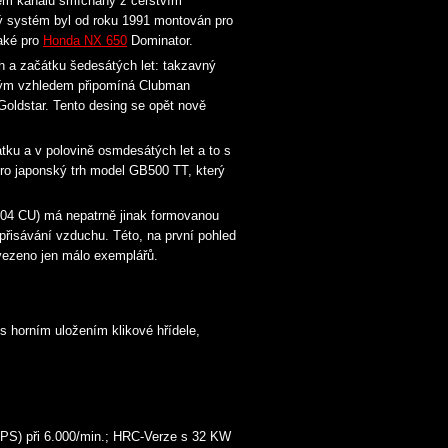
vém kanálu smíchány z čerstvím
 systém byl od roku 1991 montován pro
také pro
Honda NX 650
Dominator.
 a začátku šedesátých let: takzavný
ým vzhledem připomíná Clubman
oldstar. Tento desing se opět nově
ku a v polovině osmdesátých let a to s
o japonský trh model GB500 TT, který
104 CU) má nepatrně jinak formovanou
přisávání vzduchu. Této, na první pohled
vezeno jen málo exemplářů.
s horním uložením klikové hřídele,
 PS) při 6.000/min.; HRC-Verze s 32 KW