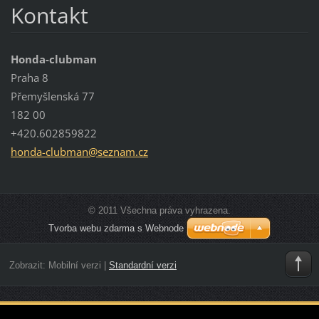
Kontakt
Honda-clubman
Praha 8
Přemyšlenská 77
182 00
+420.602859822
honda-cl
ubman@se
znam.cz
© 2011 Všechna práva vyhrazena.
Tvorba webu zdarma s Webnode
Zobrazit:
Mobilní verzi
|
Standardní verzi