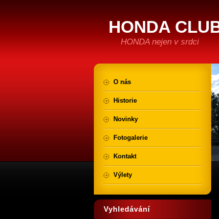
HONDA CLUB
HONDA nejen v srdci
O nás
Historie
Novinky
Fotogalerie
Kontakt
Výlety
Vyhledávání