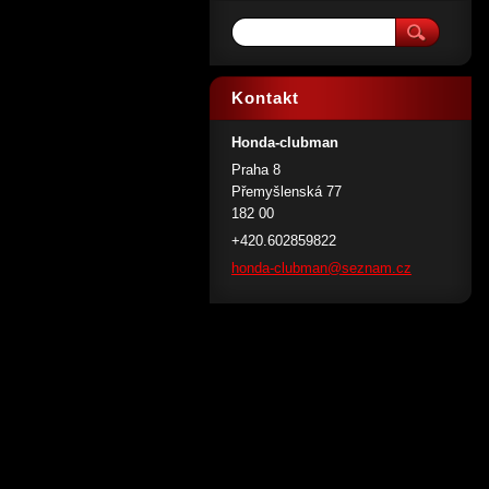
Kontakt
Honda-clubman
Praha 8
Přemyšlenská 77
182 00
+420.602859822
honda-cl
ubman@se
znam.cz