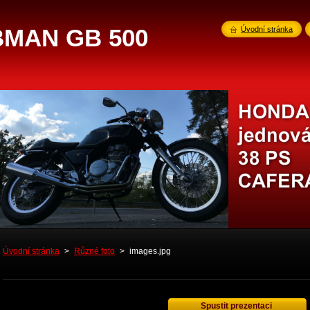
MAN GB 500
Úvodní stránka
Úvodní stránka
>
Různé foto
>
images.jpg
Spustit prezentaci